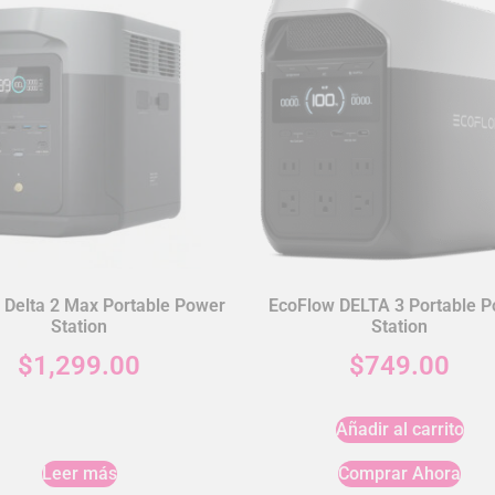
 Delta 2 Max Portable Power
EcoFlow DELTA 3 Portable 
Station
Station
$
1,299.00
$
749.00
Añadir al carrito
Leer más
Comprar Ahora