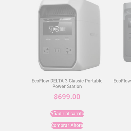
EcoFlow DELTA 3 Classic Portable
EcoFlow
Power Station
$
699.00
Añadir al carrito
Comprar Ahora