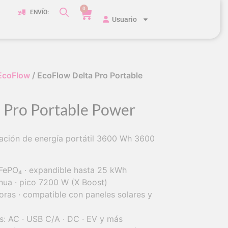
0
ENVÍO:
Usuario
EcoFlow
/ EcoFlow Delta Pro Portable
 Pro Portable Power
ación de energía portátil 3600 Wh 3600
ePO₄ · expandible hasta 25 kWh
nua · pico 7200 W (X Boost)
oras · compatible con paneles solares y
as: AC · USB C/A · DC · EV y más