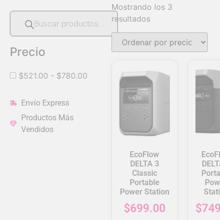
Mostrando los 3
resultados
Precio
$
521.00
-
$
780.00
Envío Express
Productos Más
Vendidos
EcoFlow
EcoF
DELTA 3
DELT
Classic
Porta
Portable
Pow
Power Station
Stat
$
699.00
$
749