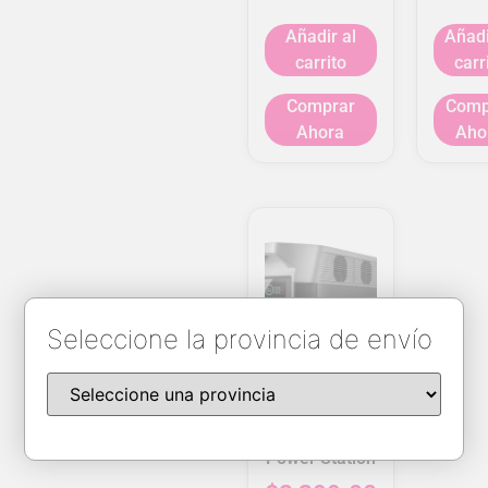
Añadir al
Añadi
carrito
carr
Comprar
Comp
Ahora
Aho
Seleccione la provincia de envío
EcoFlow Delta
Pro Portable
Power Station