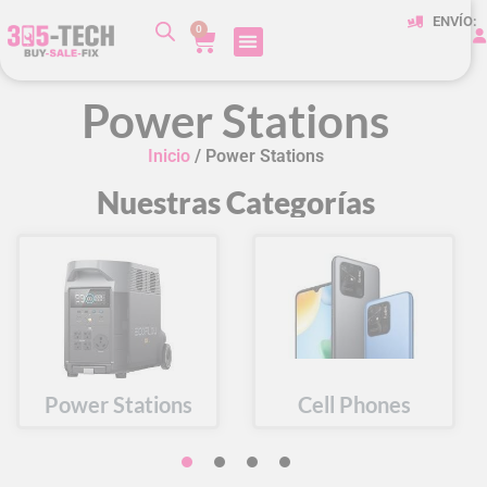
ENVÍO:
0
Power Stations
Inicio
/ Power Stations
Nuestras Categorías
Phones
Accessories
Game Co