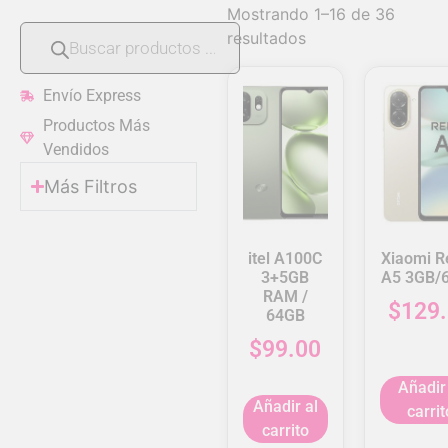
Mostrando 1–16 de 36
resultados
Envío Express
Productos Más
Vendidos
Más Filtros
itel A100C
Xiaomi R
3+5GB
A5 3GB/
RAM /
$
129
64GB
$
99.00
Añadir
Añadir al
carrit
carrito