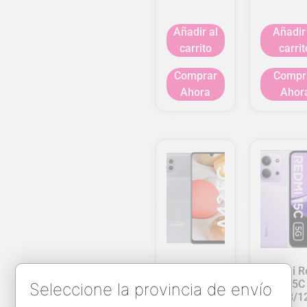
Añadir al
Añadir
carrito
carrit
Comprar
Compr
Ahora
Ahor
Galaxy A42
Xiaomi R
5G
15C
Seleccione la provincia de envío
6GB/128GB
4+4GB/1