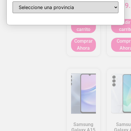
$
169.00
$
169
Añadir al
Añadir
carrito
carrit
Comprar
Compr
Ahora
Ahor
Samsung
Samsu
Galaxy A15
Galaxy 