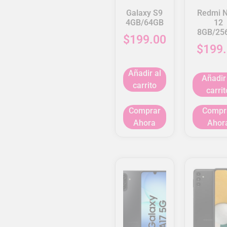
Galaxy S9
Redmi N
4GB/64GB
12
8GB/25
$
199.00
$
199
Añadir al
Añadir
carrito
carrit
Comprar
Compr
Ahora
Ahor