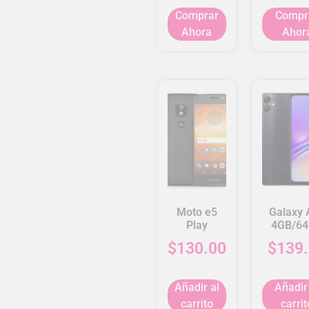
Comprar
Compr
Ahora
Ahor
Moto e5
Galaxy 
Play
4GB/6
$
130.00
$
139
Añadir al
Añadir
carrito
carrit