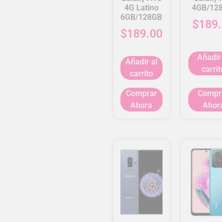
4G Latino
4GB/12
6GB/128GB
$
189
$
189.00
Añadir
Añadir al
carrit
carrito
Comprar
Compr
Ahora
Ahor