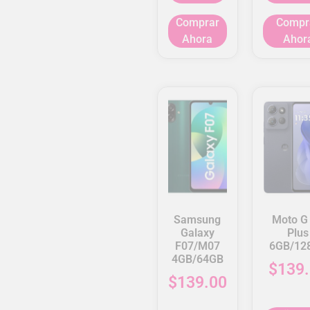
Comprar
Compr
Ahora
Ahor
Samsung
Moto G
Galaxy
Plus
F07/M07
6GB/12
4GB/64GB
$
139
$
139.00