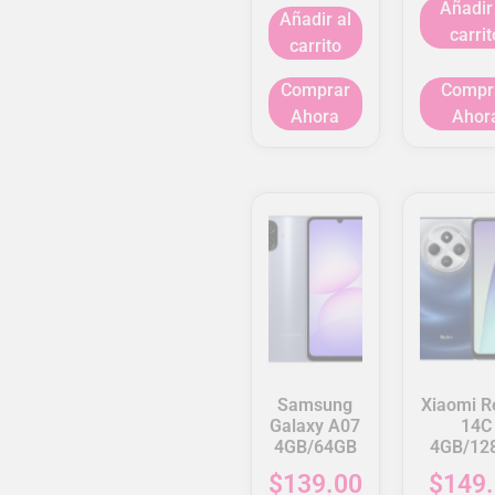
Añadir
Añadir al
carrit
carrito
Comprar
Compr
Ahora
Ahor
Samsung
Xiaomi R
Galaxy A07
14C
4GB/64GB
4GB/12
$
139.00
$
149