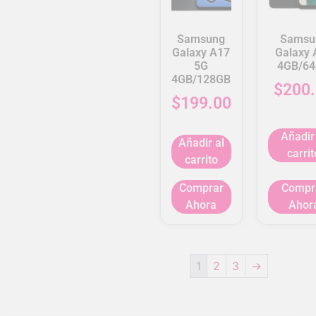
Samsung
Samsu
Galaxy A17
Galaxy 
5G
4GB/6
4GB/128GB
$
200
$
199.00
Añadir
Añadir al
carrit
carrito
Comprar
Compr
Ahora
Ahor
1
2
3
→