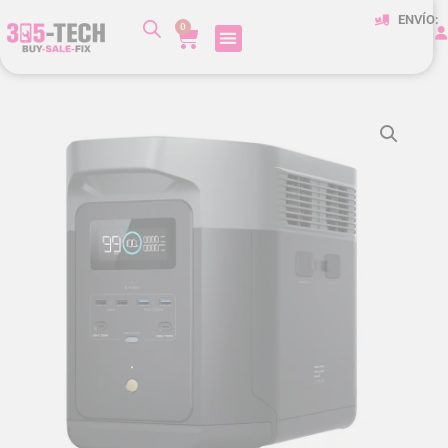
ENVÍO:
0