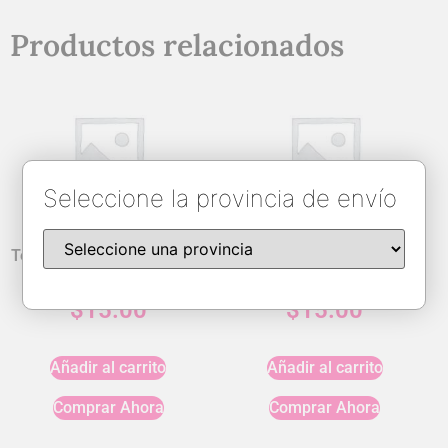
Productos relacionados
Seleccione la provincia de envío
Tempered Glass iPhone 12
USB-C to Lightning cable
Mini 10D
(1m) OEM
$
15.00
$
15.00
Añadir al carrito
Añadir al carrito
Comprar Ahora
Comprar Ahora