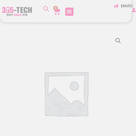
ENVÍO:
0