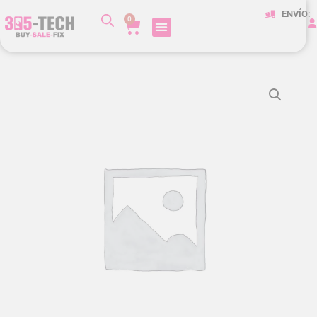
ENVÍO:
0