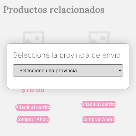
Productos relacionados
Seleccione la provincia de envío
Tempered Glass Iphone
Tempered glass A72 (10D)
6/7/8 Plus
$
15.00
$
10.00
Añadir al carrito
Añadir al carrito
Comprar Ahora
Comprar Ahora