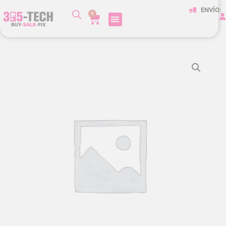
ENVÍO:
0