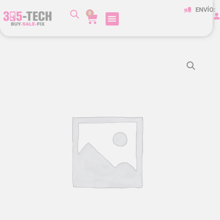
ENVÍO:
0