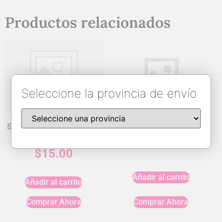
Productos relacionados
Seleccione la provincia de envío
Samsung Galaxy A56/A36
Power Bank (10000 mAh)
Phone Case
$
25.00
$
15.00
Añadir al carrito
Añadir al carrito
Comprar Ahora
Comprar Ahora