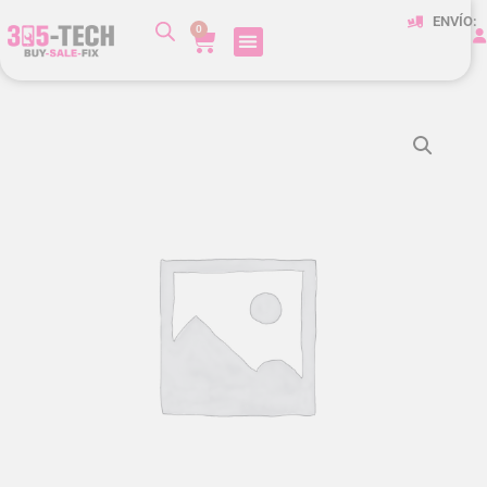
ENVÍO:
0