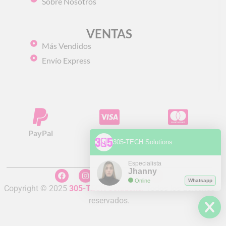
Sobre Nosotros
VENTAS
Más Vendidos
Envío Express
PayPal
Visa
Mastercard
305-TECH Solutions
Especialista
Jhanny
Online
Whatsapp
Copyright © 2025
305-TECH Solutions
.
Todos los derechos
reservados.