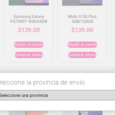
Samsung Galaxy
Moto G 5G Plus
F07/M07 4GB/64GB
6GB/128GB
$
139.00
$
139.00
Añadir al carrito
Añadir al carrito
Comprar Ahora
Comprar Ahora
leccione la provincia de envío