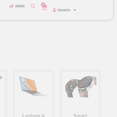
0
ENVÍO:
Usuario
Laptops &
Smart