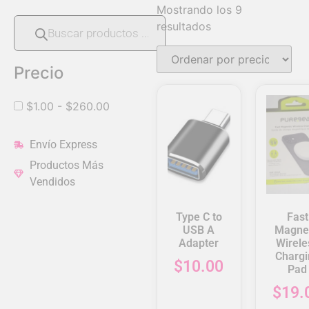
Mostrando los 9
resultados
Precio
$
1.00
-
$
260.00
Envío Express
Productos Más
Vendidos
Type C to
Fast
USB A
Magnet
Adapter
Wirele
Chargi
$
10.00
Pad
$
19.