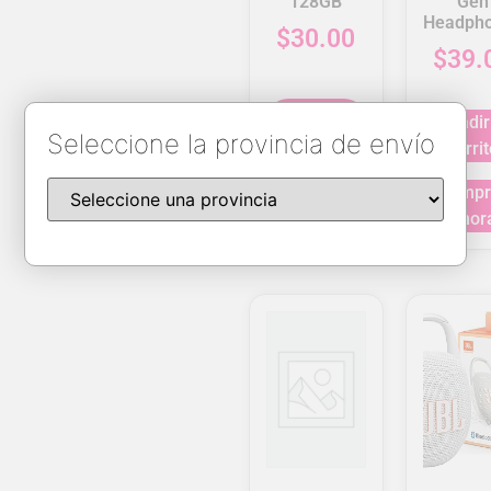
128GB
Gen
Headph
$
30.00
$
39.
Añadir al
Añadir
carrito
Seleccione la provincia de envío
carrit
Comprar
Compr
Ahora
Ahor