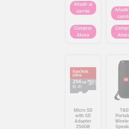
Añadir al
Añadir
carrito
carrit
Comprar
Compr
Ahora
Ahor
Micro SD
T&G
with SD
Portab
Adapter
Wirele
256GB
Speak