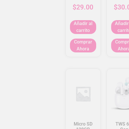
$
29.00
$
30.
Añadir al
Añadir
carrito
carrit
Comprar
Compr
Ahora
Ahor
Micro SD
TWS 6