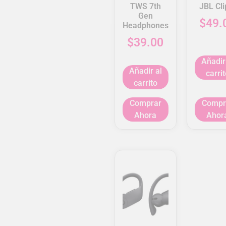
TWS 7th
JBL Cli
Gen
$
49.
Headphones
$
39.00
Añadir
Añadir al
carrit
carrito
Comprar
Compr
Ahora
Ahor