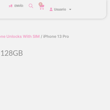
0
ENVÍO:
Usuario
one Unlocks With SIM
/ iPhone 13 Pro
o 128GB