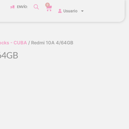
0
ENVÍO:
Usuario
ocks - CUBA
/ Redmi 10A 4/64GB
64GB