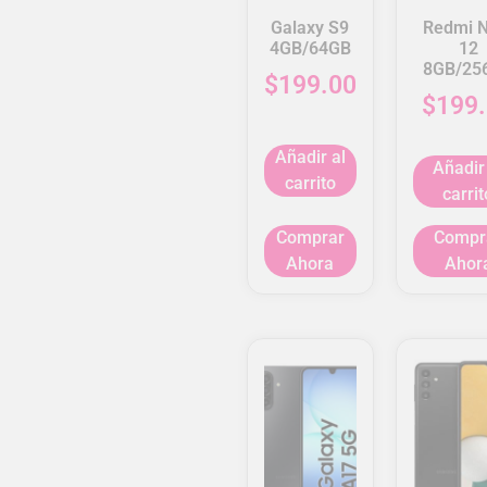
Galaxy S9
Redmi N
4GB/64GB
12
8GB/25
$
199.00
$
199
Añadir al
Añadir
carrito
carrit
Comprar
Compr
Ahora
Ahor