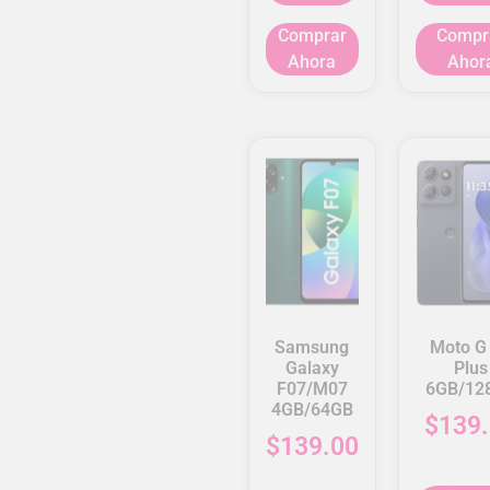
Comprar
Compr
Ahora
Ahor
Samsung
Moto G
Galaxy
Plus
F07/M07
6GB/12
4GB/64GB
$
139
$
139.00