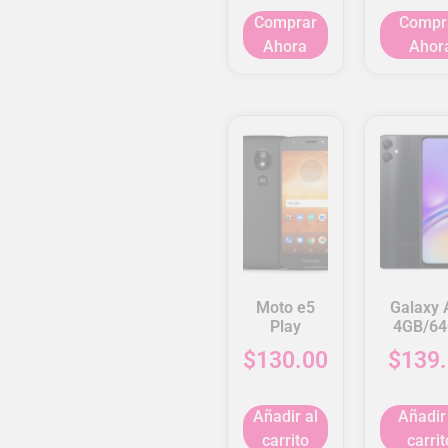
Comprar
Compr
Ahora
Ahor
Moto e5
Galaxy 
Play
4GB/6
$
130.00
$
139
Añadir al
Añadir
carrito
carrit