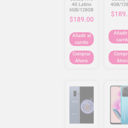
4G Latino
4GB/12
6GB/128GB
$
189
$
189.00
Añadir
Añadir al
carrit
carrito
Comprar
Compr
Ahora
Ahor