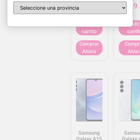
$
169.00
$
169
Añadir al
Añadir
carrito
carrit
Comprar
Compr
Ahora
Ahor
Samsung
Samsu
Galaxy A15
Galaxy 