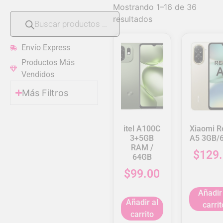
Mostrando 1–16 de 36
resultados
Envío Express
Productos Más
Vendidos
Más Filtros
itel A100C
Xiaomi R
3+5GB
A5 3GB/
RAM /
$
129
64GB
$
99.00
Añadir
Añadir al
carrit
carrito