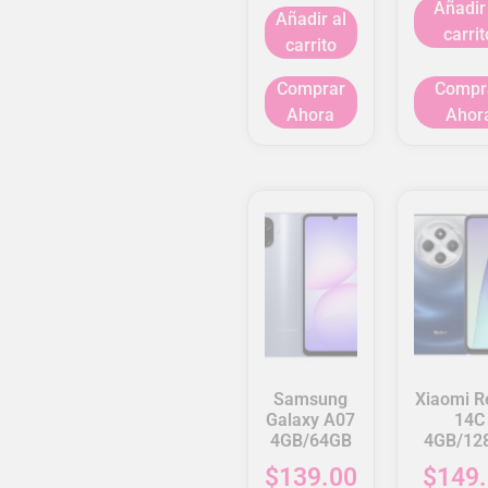
Añadir
Añadir al
carrit
carrito
Comprar
Compr
Ahora
Ahor
Samsung
Xiaomi R
Galaxy A07
14C
4GB/64GB
4GB/12
$
139.00
$
149