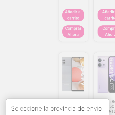
Añadir al
Añadir
carrito
carrit
Comprar
Compr
Ahora
Ahor
Galaxy A42
Xiaomi R
5G
15C
Seleccione la provincia de envío
6GB/128GB
4+4GB/1