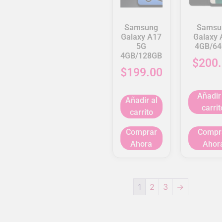
Samsung
Samsu
Galaxy A17
Galaxy 
5G
4GB/6
4GB/128GB
$
200
$
199.00
Añadir
Añadir al
carrit
carrito
Comprar
Compr
Ahora
Ahor
1
2
3
→