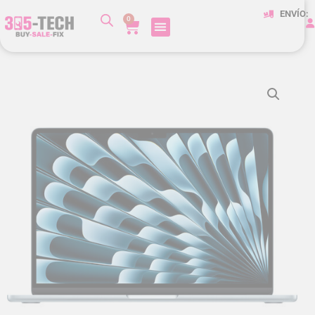
ENVÍO:
0