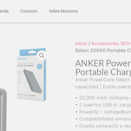
enda
Contacto
Sobre Nosotros
Inicio
/
Accessories 305
Select 20000 Portable C
ANKER PowerC
Portable Char
Anker PowerCore Select 
capacidad | Doble puert
• 20,000 mAh: múltiples 
• 2 puertos USB-A: carg
• PowerIQ + VoltageBoost
• Compatibilidad universa
• Diseño compacto y resis