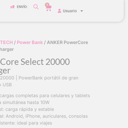
0
ENVÍO:
Usuario
-TECH
/
Power Bank
/ ANKER PowerCore
harger
ore Select 20000
ger
20000 | PowerBank portátil de gran
o USB
cargas completas para celulares y tablets
a simultánea hasta 10W
: carga rápida y estable
l: Android, iPhone, auriculares, consolas
tente: ideal para viajes