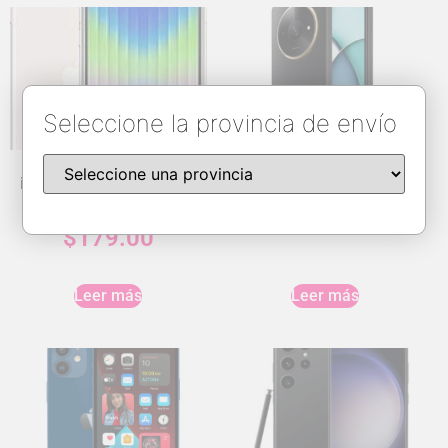
Seleccione la provincia de envío
iPhone SE 3rd Gen 64GB
Redmi A3X 3GB/64GB
Unlocked
$
139.00
$
179.00
Leer más
Leer más