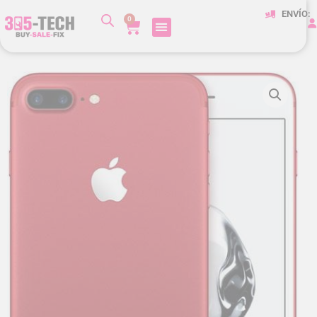
ENVÍO:
0