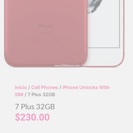
Inicio
/
Cell Phones
/
iPhone Unlocks With
SIM
/ 7 Plus 32GB
7 Plus 32GB
$
230.00