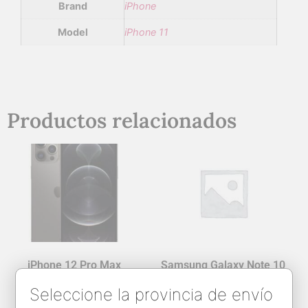
Brand
iPhone
Model
iPhone 11
Productos relacionados
iPhone 12 Pro Max
Samsung Galaxy Note 10
6G/512GB
Plus
Seleccione la provincia de envío
$
479.00
$
379.00