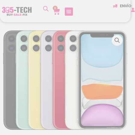
ENVÍO:
0