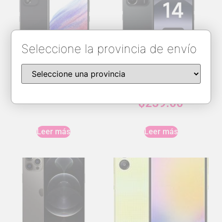
Seleccione la provincia de envío
Galaxy A32 4/128GB
Redmi Note 14
8GBRAM/256GB
$
199.00
$
239.00
Leer más
Leer más