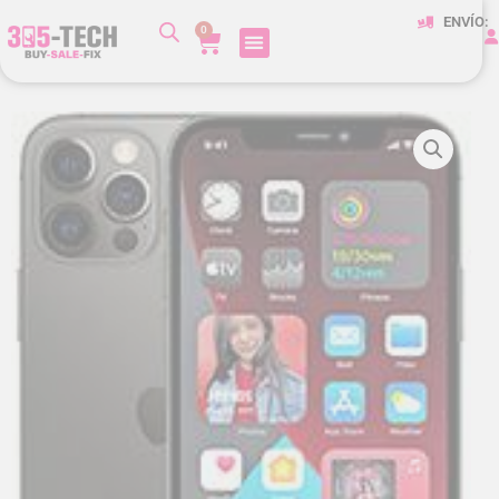
ENVÍO:
0