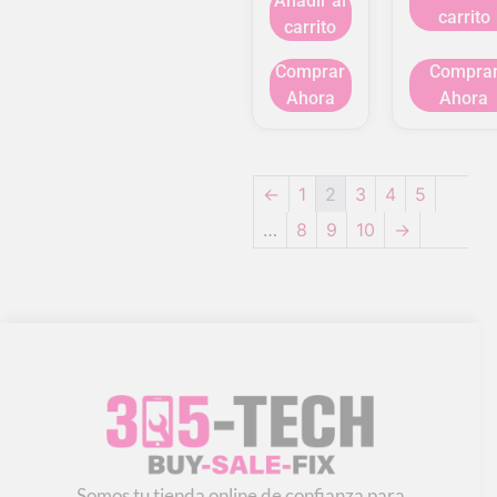
Añadir al
carrito
carrito
Comprar
Compra
Ahora
Ahora
←
1
2
3
4
5
…
8
9
10
→
Somos tu tienda online de confianza para