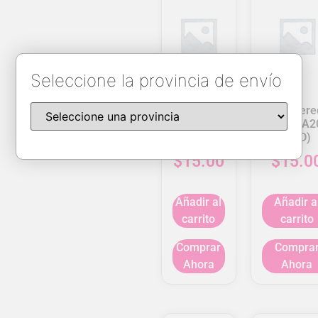
Seleccione la provincia de envío
Tempered
Tempere
glass A12
glass A2
(10D)
(10D)
$
15.00
$
15.0
Añadir al
Añadir a
carrito
carrito
Comprar
Compra
Ahora
Ahora