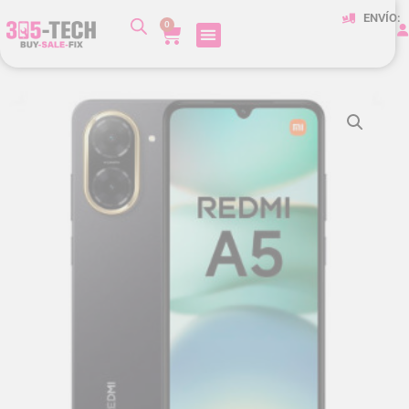
ENVÍO:
0