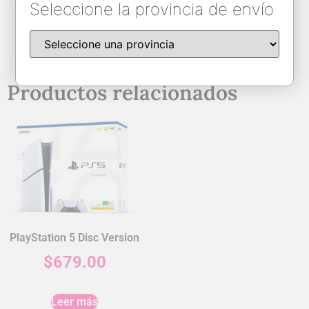
Model
Playstation 5 Disc Version
Seleccione la provincia de envío
Productos relacionados
PlayStation 5 Disc Version
$
679.00
Leer más