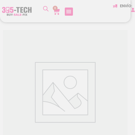
ENVÍO:
0