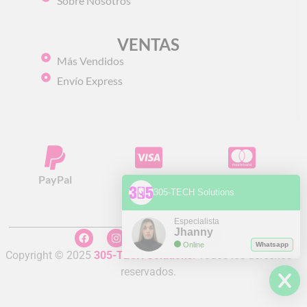
Sobre Nosotros
VENTAS
Más Vendidos
Envío Express
PayPal
Visa
Mastercard
305-TECH Solutions
Especialista
Jhanny
Online
Whatsapp
Copyright © 2025
305-TECH Solutions
.
Todos los derechos
reservados.