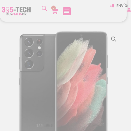
ENVÍO:
0