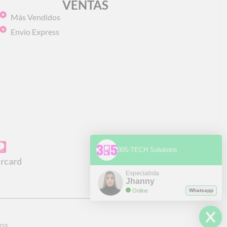
VENTAS
Más Vendidos
Envío Express
305-TECH Solutions
rcard
Especialista
Jhanny
Online
Whatsapp
os.