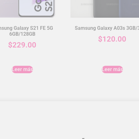
sung Galaxy S21 FE 5G
Samsung Galaxy A03s 3GB/
6GB/128GB
$
120.00
$
229.00
Leer más
Leer más