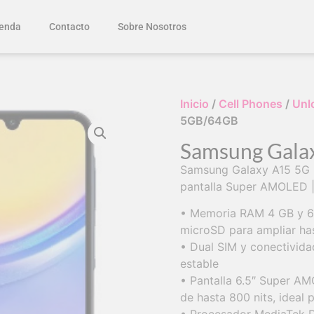
enda
Contacto
Sobre Nosotros
Inicio
/
Cell Phones
/
Unl
5GB/64GB
Samsung Gala
Samsung Galaxy A15 5G
pantalla Super AMOLED |
• Memoria RAM 4 GB y 6
microSD para ampliar ha
• Dual SIM y conectivid
estable
• Pantalla 6.5″ Super AM
de hasta 800 nits, ideal 