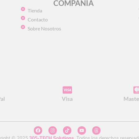
COMPAÑIA
Tienda
Contacto
Sobre Nosotros
al
Visa
Maste
right © 2025
305-TECH Solutions
.
Todos los derechos reservad