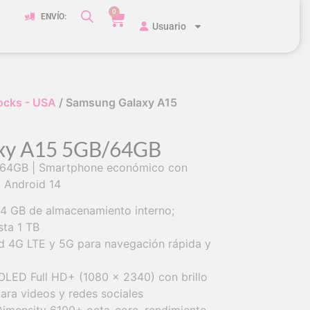
0
ENVÍO:
Usuario
ocks - USA
/ Samsung Galaxy A15
xy A15 5GB/64GB
 64GB | Smartphone económico con
 Android 14
4 GB de almacenamiento interno;
sta 1 TB
ad 4G LTE y 5G para navegación rápida y
OLED Full HD+ (1080 x 2340) con brillo
para videos y redes sociales