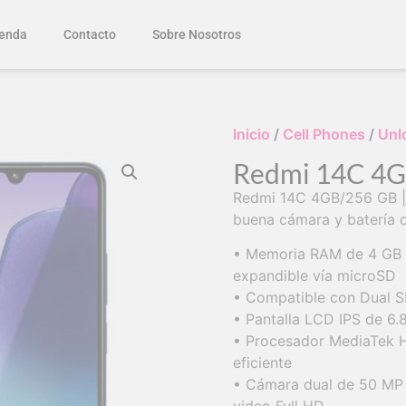
enda
Contacto
Sobre Nosotros
Inicio
/
Cell Phones
/
Unl
Redmi 14C 4G
Redmi 14C 4GB/256 GB | 
buena cámara y batería 
• Memoria RAM de 4 GB 
expandible vía microSD
• Compatible con Dual S
• Pantalla LCD IPS de 6
• Procesador MediaTek He
eficiente
• Cámara dual de 50 MP +