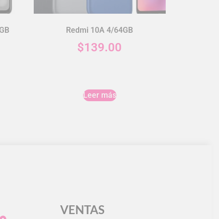
6GB
Redmi 10A 4/64GB
$
139.00
Leer más
VENTAS