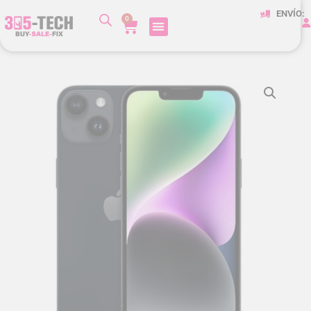
ENVÍO:
0