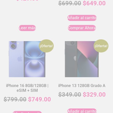
$
699.00
$
649.00
Añadir al carrito
Leer más
Comprar Ahora
¡Oferta!
¡Oferta!
iPhone 16 8GB/128GB |
iPhone 13 128GB Grado A
eSIM + SIM
$
349.00
$
329.00
$
799.00
$
749.00
Añadir al carrito