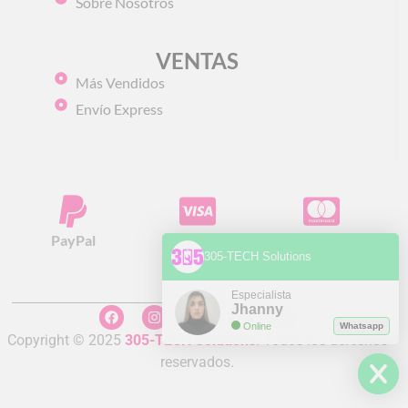
Sobre Nosotros
VENTAS
Más Vendidos
Envío Express
PayPal
Visa
Mastercard
305-TECH Solutions
Especialista
Jhanny
Online
Whatsapp
Copyright © 2025
305-TECH Solutions
.
Todos los derechos
reservados.