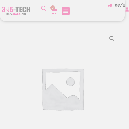
ENVÍO:
0