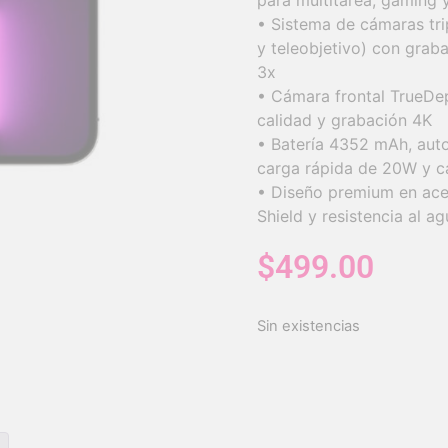
para multitarea, gaming 
• Sistema de cámaras trip
y teleobjetivo) con gra
3x
• Cámara frontal TrueDep
calidad y grabación 4K
• Batería 4352 mAh, aut
carga rápida de 20W y c
• Diseño premium en acer
Shield y resistencia al a
$
499.00
Sin existencias