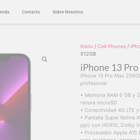
enda
Contacto
Sobre Nosotros
Inicio
/
Cell Phones
/
iPh
512GB
iPhone 13 Pr
iPhone 13 Pro Max 256GB
profesional
• Memoria RAM 6 GB y 25
ranura microSD
• Conectividad 4G LTE y
• Pantalla Super Retina 
ppi) con HDR10, Dolby V
• Procesador Apple A15 B