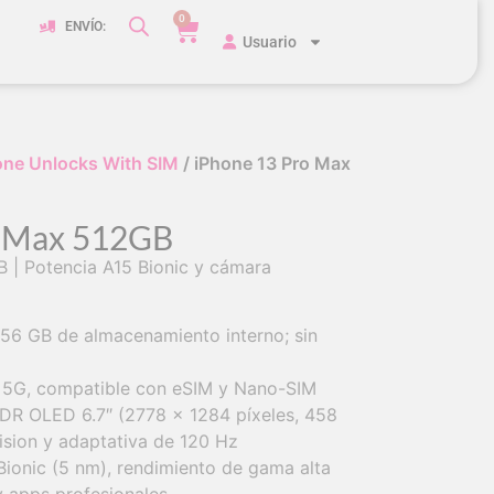
0
ENVÍO:
Usuario
one Unlocks With SIM
/ iPhone 13 Pro Max
o Max 512GB
 | Potencia A15 Bionic y cámara
6 GB de almacenamiento interno; sin
 5G, compatible con eSIM y Nano-SIM
XDR OLED 6.7″ (2778 x 1284 píxeles, 458
ision y adaptativa de 120 Hz
ionic (5 nm), rendimiento de gama alta