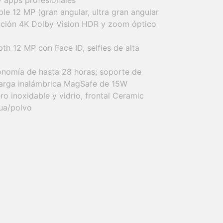
y apps profesionales
le 12 MP (gran angular, ultra gran angular
bación 4K Dolby Vision HDR y zoom óptico
th 12 MP con Face ID, selfies de alta
onomía de hasta 28 horas; soporte de
arga inalámbrica MagSafe de 15W
o inoxidable y vidrio, frontal Ceramic
gua/polvo