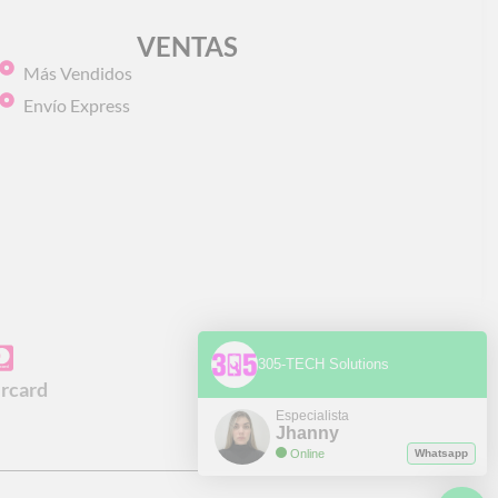
VENTAS
Más Vendidos
Envío Express
305-TECH Solutions
rcard
Especialista
Jhanny
Online
Whatsapp