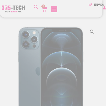
ENVÍO:
0