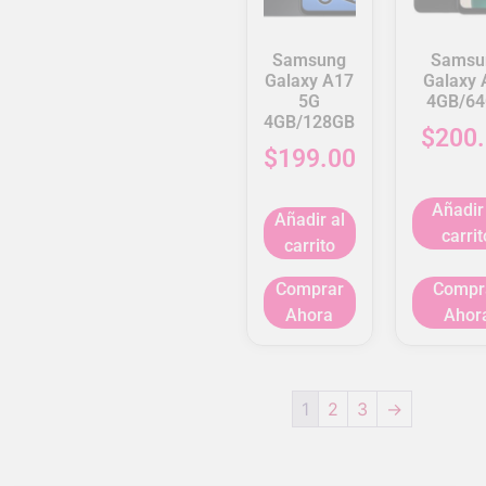
Samsung
Samsu
Galaxy A17
Galaxy 
5G
4GB/6
4GB/128GB
$
200
$
199.00
Añadir
Añadir al
carrit
carrito
Comprar
Compr
Ahora
Ahor
1
2
3
→