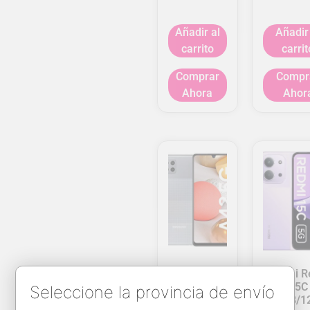
Añadir al
Añadir
carrito
carrit
Comprar
Compr
Ahora
Ahor
Galaxy A42
Xiaomi R
5G
15C
Seleccione la provincia de envío
6GB/128GB
4+4GB/1