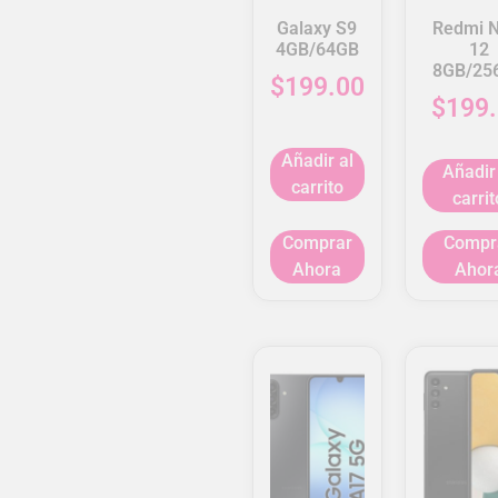
Galaxy S9
Redmi N
4GB/64GB
12
8GB/25
$
199.00
$
199
Añadir al
Añadir
carrito
carrit
Comprar
Compr
Ahora
Ahor