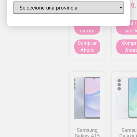
$
169.00
$
169
Añadir al
Añadir
carrito
carrit
Comprar
Compr
Ahora
Ahor
Samsung
Samsu
Galaxy A15
Galaxy 