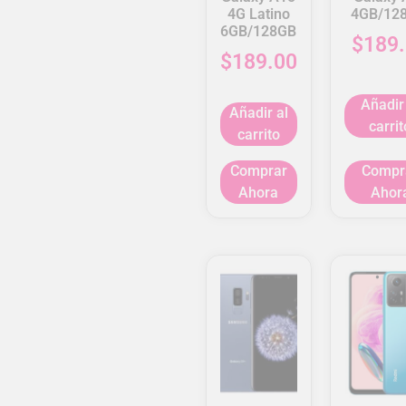
4G Latino
4GB/12
6GB/128GB
$
189
$
189.00
Añadir
Añadir al
carrit
carrito
Comprar
Compr
Ahora
Ahor