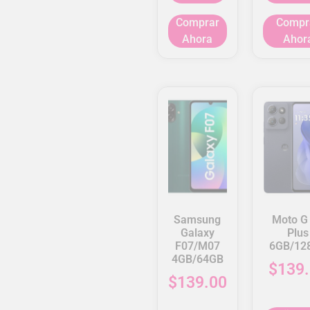
Comprar
Compr
Ahora
Ahor
Samsung
Moto G
Galaxy
Plus
F07/M07
6GB/12
4GB/64GB
$
139
$
139.00