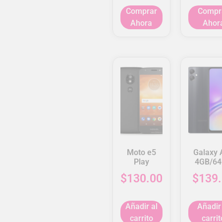
Comprar
Compr
Ahora
Ahor
Moto e5
Galaxy 
Play
4GB/6
$
130.00
$
139
Añadir al
Añadir
carrito
carrit