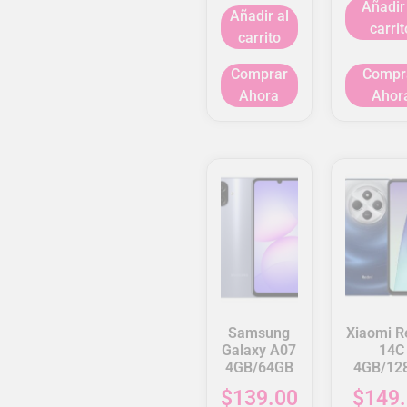
Añadir
Añadir al
carrit
carrito
Comprar
Compr
Ahora
Ahor
Samsung
Xiaomi R
Galaxy A07
14C
4GB/64GB
4GB/12
$
139.00
$
149