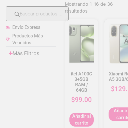
Mostrando 1–16 de 36
resultados
Envío Express
Productos Más
Vendidos
Más Filtros
itel A100C
Xiaomi R
3+5GB
A5 3GB/
RAM /
$
129
64GB
$
99.00
Añadir
Añadir al
carrit
carrito